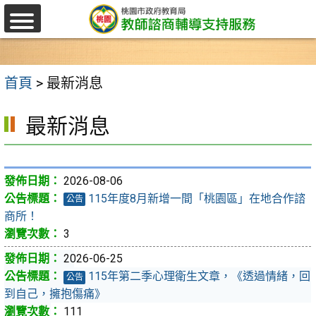
W
跳
選
至
單
主
首頁
>
最新消息
要
最新消息
內
容
區
2026-08-06
115年度8月新增一間「桃園區」在地合作諮
公告
商所！
3
2026-06-25
115年第二季心理衛生文章，《透過情緒，回
公告
到自己，擁抱傷痛》
111