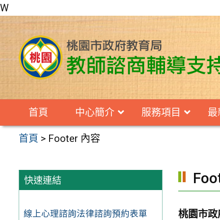
W
跳
至
主
要
內
容
首頁
中心簡介
服務項目
最
區
首頁
>
Footer 內容
Foo
快速連結
桃園市政
線上心理諮詢法律諮詢預約表單