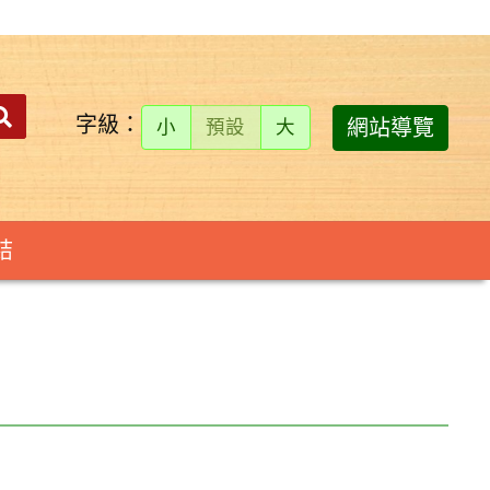
搜
送出
字級：
網站導覽
小
預設
大
尋：
結