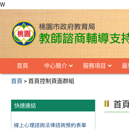
W
跳
至
主
要
內
容
首頁
中心簡介
服務項目
最
區
首頁
>
首頁控制頁面群組
首
快速連結
線上心理諮詢法律諮詢預約表單