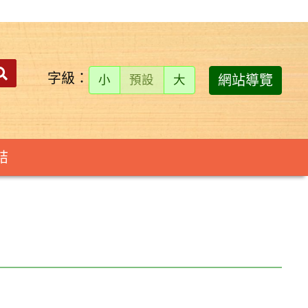
搜
送出
字級：
網站導覽
小
預設
大
尋：
結