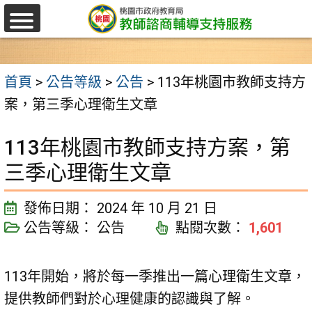
W
跳
選
至
單
主
首頁
>
公告等級
>
公告
>
113年桃園市教師支持方
要
案，第三季心理衛生文章
內
113年桃園市教師支持方案，第
容
區
三季心理衛生文章
發佈日期：
2024 年 10 月 21 日
公告等級：
公告
點閱次數：
1,601
113年開始，將於每一季推出一篇心理衛生文章，
提供教師們對於心理健康的認識與了解。